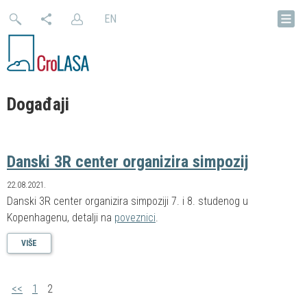
EN
Događaji
Danski 3R center organizira simpozij
22.08.2021.
Danski 3R center organizira simpoziji 7. i 8. studenog u
Kopenhagenu, detalji na
poveznici
.
VIŠE
<<
1
2