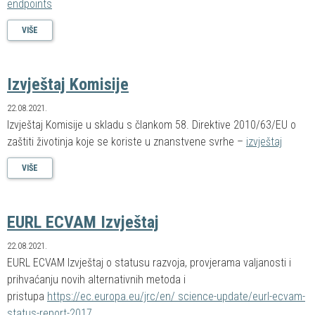
endpoints
VIŠE
Izvještaj Komisije
22.08.2021.
Izvještaj Komisije u skladu s člankom 58. Direktive 2010/63/EU o
zaštiti životinja koje se koriste u znanstvene svrhe –
izvještaj
VIŠE
EURL ECVAM Izvještaj
22.08.2021.
EURL ECVAM Izvještaj o statusu razvoja, provjerama valjanosti i
prihvaćanju novih alternativnih metoda i
pristupa
https://ec.europa.eu/jrc/en/ science-update/eurl-ecvam-
status-report-2017