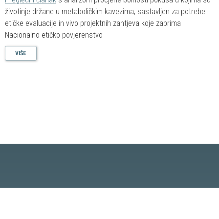
životinje držane u metaboličkim kavezima, sastavljen za potrebe
etičke evaluacije in vivo projektnih zahtjeva koje zaprima
Nacionalno etičko povjerenstvo
VIŠE
Hrvatsko društvo za znanost o laboratorijskim životinjama
Roosveltov trg 6, 10 000, Zagreb, Hrvatska
E-mail:
info@crolasa.com