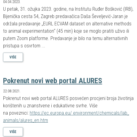
04.04.2023.
U petak, 31. ožujka 2023. godine, na Institutu Ruđer Bošković (IRB),
Bijenička cesta 54, Zagreb predavačica Daša Ševeljević-Jaran je
održala predavanje „EURL ECVAM dataset on alternative methods
to animal experimentation“ (45 min) koje se moglo pratiti uživo ili
putem Zoom platforme. Predavanje je bilo na temu alternativnih
pristupa s osvrtom ...
VIŠE
Pokrenut novi web portal ALURES
22.08.2021.
Pokrenut novi web portal ALURES posvećen procjeni broja životinja
korištenih u znanstvene i edukativne svrhe. Više
na poveznici:
https://ec.europa.eu/ environment/chemicals/lab_
animals/alures_en.htm
VIŠE