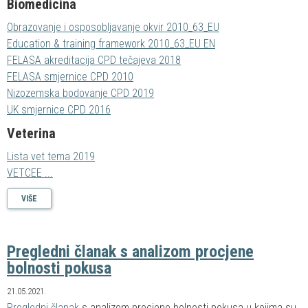
Biomedicina
Obrazovanje i osposobljavanje okvir 2010_63_EU
Education & training framework 2010_63_EU EN
FELASA akreditacija CPD tečajeva 2018
FELASA smjernice CPD 2010
Nizozemska bodovanje CPD 2019
UK smjernice CPD 2016
Veterina
Lista vet tema 2019
VETCEE ...
VIŠE
Pregledni članak s analizom procjene
bolnosti pokusa
21.05.2021.
Pregledni članak
s analizom procjene bolnosti pokusa u kojima su