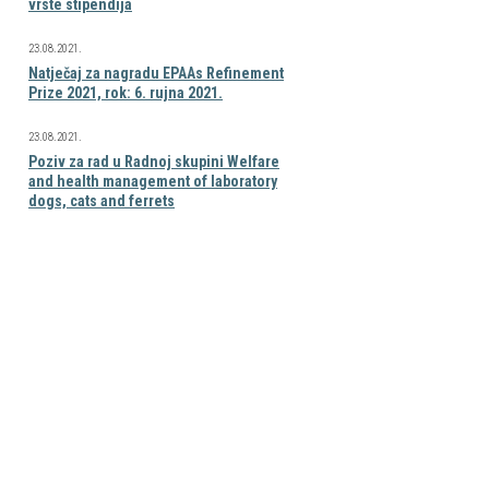
vrste stipendija
23.08.2021.
Natječaj za nagradu EPAAs Refinement
Prize 2021, rok: 6. rujna 2021.
23.08.2021.
Poziv za rad u Radnoj skupini Welfare
and health management of laboratory
dogs, cats and ferrets