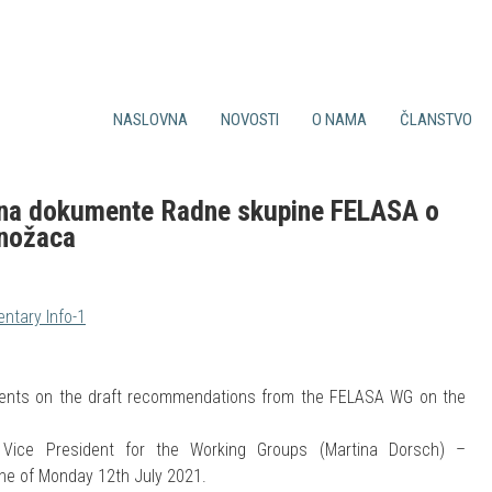
NASLOVNA
NOVOSTI
O NAMA
ČLANSTVO
Sve novosti
Ciljevi društva
Prednosti članstva
Iz Felase
Djelatnost društva
Uvjeti za članstvo
Događaji
CroLASA Tim
Prijavnica
a na dokumente Radne skupine FELASA o
Tečajevi
Povijest
Članarina
onožaca
Suradnja
Statut
Bilten
tary Info-1
ments on the draft recommendations from the FELASA WG on the
Vice President for the Working Groups (Martina Dorsch) –
ne of Monday 12th July 2021.