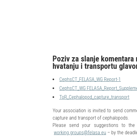
Poziv za slanje komentar
hvatanju i transportu glav
CephsCT_FELASA_WG Report-1
CephsCT_WG FELASA_Report_Supplemen
ToR_Cephalopod_capture_transport
Your association is invited to send com
capture and transport of cephalopods.
Please send your suggestions to the 
working.groups@felasa.eu
– by the deadli