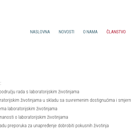
NASLOVNA
NOVOSTI
O NAMA
ČLANSTVO
Sve novosti
Ciljevi društva
Prednosti članstva
Iz Felase
Djelatnost društva
Uvjeti za članstvo
Događaji
CroLASA Tim
Prijavnica
Tečajevi
Povijest
Članarina
Suradnja
Statut
Bilten
:
području rada s laboratorijskim životinjama
ratorijskim životinjama u skladu sa suvremenim dostignućima i smjer
ema laboratorijskim životinjama
nanosti o laboratorijskim životinjama
adu preporuka za unapređenje dobrobiti pokusnih životinja