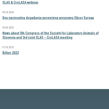
SLAS & CroLASA webinar
09.04.2024.
Dva nacionalna događanja posvećena programu Obzor Europa
05.06.2023.
News about 5th Congress of the Society for Laboratory Animals of
Slovenia and 3rd joint SLAS – CroLASA meeting
07.05.2023.
Bilten 2022