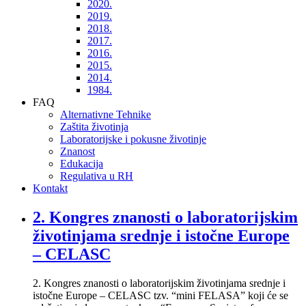
2020.
2019.
2018.
2017.
2016.
2015.
2014.
1984.
FAQ
Alternativne Tehnike
Zaštita životinja
Laboratorijske i pokusne životinje
Znanost
Edukacija
Regulativa u RH
Kontakt
2. Kongres znanosti o laboratorijskim
životinjama srednje i istočne Europe
– CELASC
2. Kongres znanosti o laboratorijskim životinjama srednje i
istočne Europe – CELASC tzv. “mini FELASA” koji će se