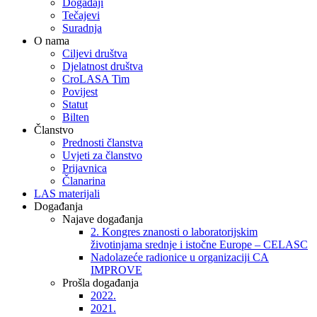
Događaji
Tečajevi
Suradnja
O nama
Ciljevi društva
Djelatnost društva
CroLASA Tim
Povijest
Statut
Bilten
Članstvo
Prednosti članstva
Uvjeti za članstvo
Prijavnica
Članarina
LAS materijali
Događanja
Najave događanja
2. Kongres znanosti o laboratorijskim
životinjama srednje i istočne Europe – CELASC
Nadolazeće radionice u organizaciji CA
IMPROVE
Prošla događanja
2022.
2021.