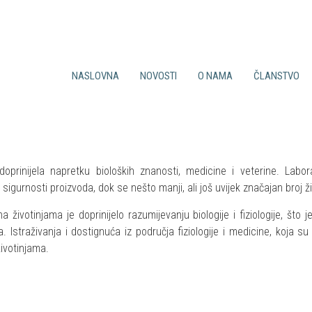
NASLOVNA
NOVOSTI
O NAMA
ČLANSTVO
Sve novosti
Ciljevi društva
Prednosti članstva
Iz Felase
Djelatnost društva
Uvjeti za članstvo
Događaji
CroLASA Tim
Prijavnica
Tečajevi
Povijest
Članarina
Suradnja
Statut
Bilten
oprinijela napretku bioloških znanosti, medicine i veterine. Labor
sigurnosti proizvoda, dok se nešto manji, ali još uvijek značajan broj živo
 životinjama je doprinijelo razumijevanju biologije i fiziologije, što j
tinja. Istraživanja i dostignuća iz područja fiziologije i medicine, koja 
ivotinjama.