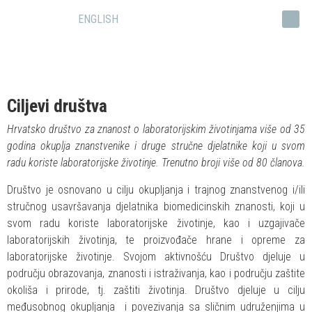
ENGLISH
Ciljevi društva
Hrvatsko društvo za znanost o laboratorijskim životinjama više od 35
godina okuplja znanstvenike i druge stručne djelatnike koji u svom
radu koriste laboratorijske životinje. Trenutno broji više od 80 članova.
Društvo je osnovano u cilju okupljanja i trajnog znanstvenog i/ili
stručnog usavršavanja djelatnika biomedicinskih znanosti, koji u
svom radu koriste laboratorijske životinje, kao i uzgajivače
laboratorijskih životinja, te proizvođače hrane i opreme za
laboratorijske životinje. Svojom aktivnošću Društvo djeluje u
području obrazovanja, znanosti i istraživanja, kao i području zaštite
okoliša i prirode, tj. zaštiti životinja. Društvo djeluje u cilju
međusobnog okupljanja i povezivanja sa sličnim udruženjima u