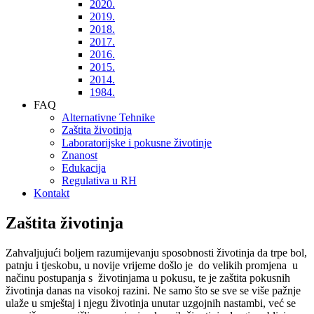
2020.
2019.
2018.
2017.
2016.
2015.
2014.
1984.
FAQ
Alternativne Tehnike
Zaštita životinja
Laboratorijske i pokusne životinje
Znanost
Edukacija
Regulativa u RH
Kontakt
Zaštita životinja
Zahvaljujući boljem razumijevanju sposobnosti životinja da trpe bol,
patnju i tjeskobu, u novije vrijeme došlo je do velikih promjena u
načinu postupanja s životinjama u pokusu, te je zaštita pokusnih
životinja danas na visokoj razini. Ne samo što se sve se više pažnje
ulaže u smještaj i njegu životinja unutar uzgojnih nastambi, već se