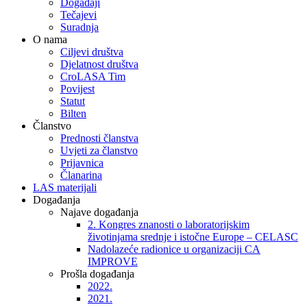
Događaji
Tečajevi
Suradnja
O nama
Ciljevi društva
Djelatnost društva
CroLASA Tim
Povijest
Statut
Bilten
Članstvo
Prednosti članstva
Uvjeti za članstvo
Prijavnica
Članarina
LAS materijali
Događanja
Najave događanja
2. Kongres znanosti o laboratorijskim
životinjama srednje i istočne Europe – CELASC
Nadolazeće radionice u organizaciji CA
IMPROVE
Prošla događanja
2022.
2021.