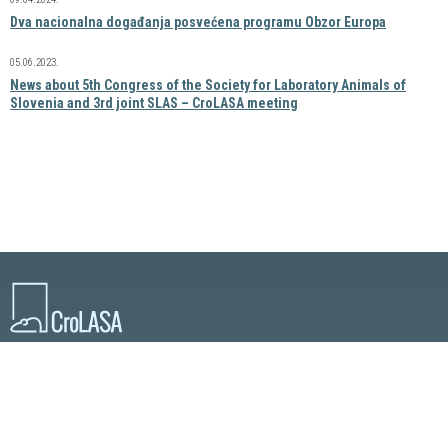
Dva nacionalna događanja posvećena programu Obzor Europa
05.06.2023.
News about 5th Congress of the Society for Laboratory Animals of
Slovenia and 3rd joint SLAS – CroLASA meeting
Hrvatsko društvo za znanost o laboratorijskim životinjama
Roosveltov trg 6, 10 000, Zagreb, Hrvatska
E-mail:
info@crolasa.com
© 2026 CroLASA. Sva prava pridržana.