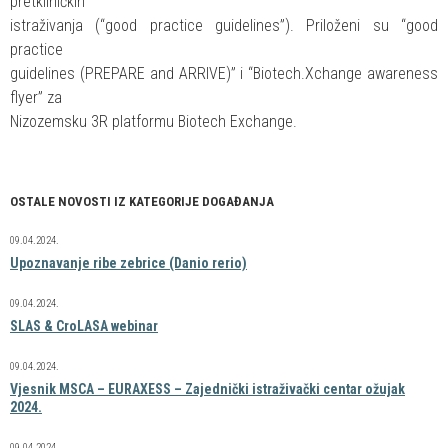
pretkliničkih
istraživanja (“good practice guidelines”). Priloženi su “good
practice
guidelines (PREPARE and ARRIVE)” i “Biotech.Xchange awareness
flyer” za
Nizozemsku 3R platformu Biotech Exchange.
OSTALE NOVOSTI IZ KATEGORIJE DOGAĐANJA
09.04.2024.
Upoznavanje ribe zebrice (Danio rerio)
09.04.2024.
SLAS & CroLASA webinar
09.04.2024.
Vjesnik MSCA – EURAXESS – Zajednički istraživački centar ožujak
2024.
09.04.2024.