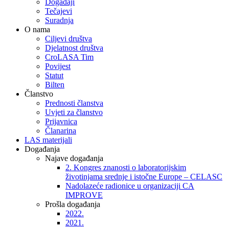
Događaji
Tečajevi
Suradnja
O nama
Ciljevi društva
Djelatnost društva
CroLASA Tim
Povijest
Statut
Bilten
Članstvo
Prednosti članstva
Uvjeti za članstvo
Prijavnica
Članarina
LAS materijali
Događanja
Najave događanja
2. Kongres znanosti o laboratorijskim
životinjama srednje i istočne Europe – CELASC
Nadolazeće radionice u organizaciji CA
IMPROVE
Prošla događanja
2022.
2021.