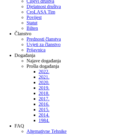
Ciljevi društva
Djelatnost društva
CroLASA Tim
Povijest
Statut
Bilten
Članstvo
Prednosti članstva
Uvjeti za članstvo
Prijavnica
Događanja
Najave događanja
Prošla događanja
2022.
2021.
2020.
2019.
2018.
2017.
2016.
2015.
2014.
1984.
FAQ
Alternativne Tehnike