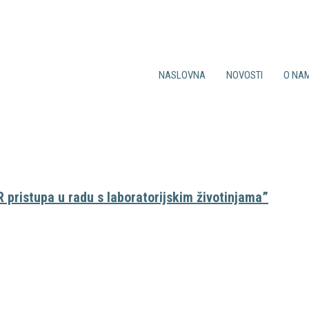
NASLOVNA
NOVOSTI
O NA
News
Ciljevi društva
Djelatnost dru
CroLASA Tim
Povijest
Statut
Bilten
 pristupa u radu s laboratorijskim životinjama”