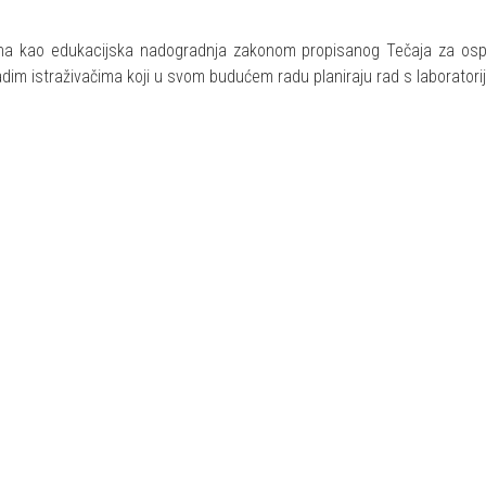
ljena kao edukacijska nadogradnja zakonom propisanog Tečaja za os
dim istraživačima koji u svom budućem radu planiraju rad s laboratori