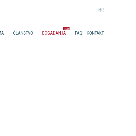
HR
MA
ČLANSTVO
DOGAĐANJA
FAQ
KONTAKT
Prednosti članstva
Najave događanja
Alternativne Tehnike
štva
Uvjeti za članstvo
Prošla događanja
Zaštita životinja
Prijavnica
Laboratorijske i pokusne
2022.
životinje
2021.
Znanost
2020.
Edukacija
2019.
2018.
2017.
2016.
2015.
2014.
1984.