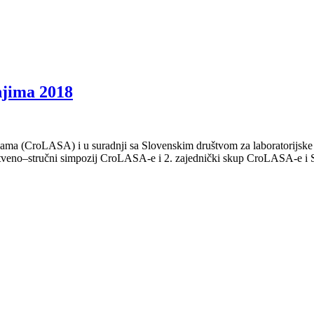
njima 2018
njama (CroLASA) i u suradnji sa Slovenskim društvom za laboratorijske
nstveno–stručni simpozij CroLASA-e i 2. zajednički skup CroLASA-e