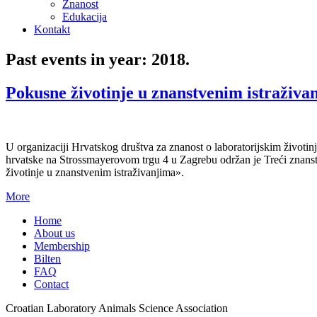
Znanost
Edukacija
Kontakt
Past events in year: 2018.
Pokusne životinje u znanstvenim istraživa
U organizaciji Hrvatskog društva za znanost o laboratorijskim životi
hrvatske na Strossmayerovom trgu 4 u Zagrebu održan je Treći zna
životinje u znanstvenim istraživanjima».
More
Home
About us
Membership
Bilten
FAQ
Contact
Croatian Laboratory Animals Science Association