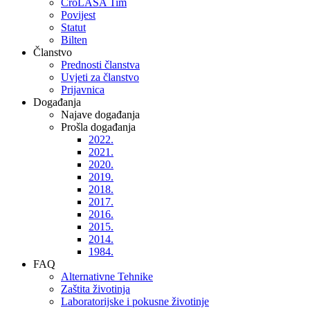
CroLASA Tim
Povijest
Statut
Bilten
Članstvo
Prednosti članstva
Uvjeti za članstvo
Prijavnica
Događanja
Najave događanja
Prošla događanja
2022.
2021.
2020.
2019.
2018.
2017.
2016.
2015.
2014.
1984.
FAQ
Alternativne Tehnike
Zaštita životinja
Laboratorijske i pokusne životinje