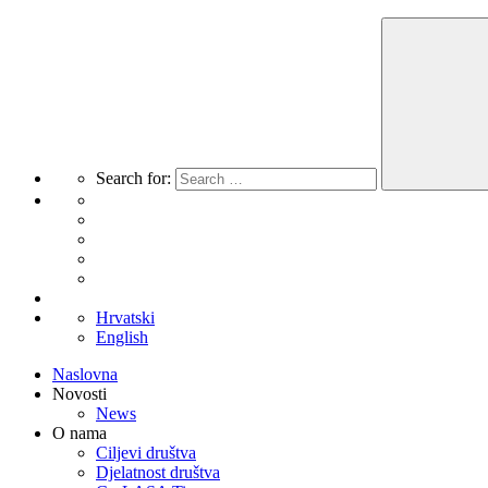
Search for:
Hrvatski
English
Naslovna
Novosti
News
O nama
Ciljevi društva
Djelatnost društva