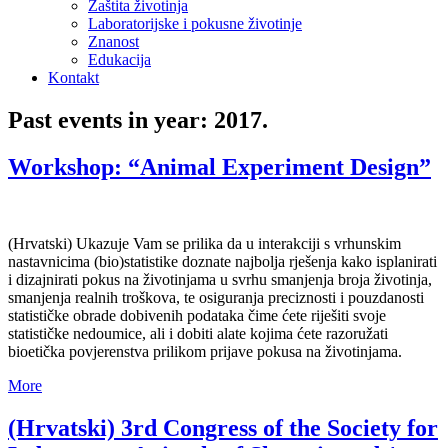
Zaštita životinja
Laboratorijske i pokusne životinje
Znanost
Edukacija
Kontakt
Past events in year: 2017.
Workshop: “Animal Experiment Design”
(Hrvatski) Ukazuje Vam se prilika da u interakciji s vrhunskim
nastavnicima (bio)statistike doznate najbolja rješenja kako isplanirati
i dizajnirati pokus na životinjama u svrhu smanjenja broja životinja,
smanjenja realnih troškova, te osiguranja preciznosti i pouzdanosti
statističke obrade dobivenih podataka čime ćete riješiti svoje
statističke nedoumice, ali i dobiti alate kojima ćete razoružati
bioetička povjerenstva prilikom prijave pokusa na životinjama.
More
(Hrvatski) 3rd Congress of the Society for