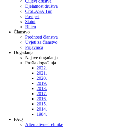
Ciljevi društva
Djelatnost društva
CroLASA Tim
Povijest
Statut
Bilten
Članstvo
Prednosti članstva
Uvjeti za članstvo
Prijavnica
Događanja
Najave događanja
Prošla događanja
2022.
2021.
2020.
2019.
2018.
2017.
2016.
2015.
2014.
1984.
FAQ
Alternativne Tehnike