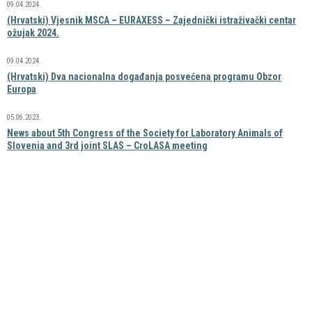
09.04.2024.
(Hrvatski) Vjesnik MSCA – EURAXESS – Zajednički istraživački centar
ožujak 2024.
09.04.2024.
(Hrvatski) Dva nacionalna događanja posvećena programu Obzor
Europa
05.06.2023.
News about 5th Congress of the Society for Laboratory Animals of
Slovenia and 3rd joint SLAS – CroLASA meeting