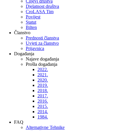
Ciljevi društva
Djelatnost društva
CroLASA Tim
Povijest
Statut
Bilten
Članstvo
Prednosti članstva
Uvjeti za članstvo
Prijavnica
Događanja
Najave događanja
Prošla događanja
2022.
2021.
2020.
2019.
2018.
2017.
2016.
2015.
2014.
1984.
FAQ
Alternativne Tehnike