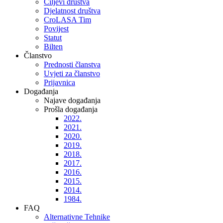
Ciljevi društva
Djelatnost društva
CroLASA Tim
Povijest
Statut
Bilten
Članstvo
Prednosti članstva
Uvjeti za članstvo
Prijavnica
Događanja
Najave događanja
Prošla događanja
2022.
2021.
2020.
2019.
2018.
2017.
2016.
2015.
2014.
1984.
FAQ
Alternativne Tehnike