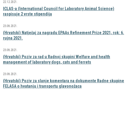
22.12.2021.
ICLAS-a (International Council for Laboratory Animal Science)
raspisuje 2 vrste stipendija
23.08.2021.
(Hrvatski) Natječaj za nagradu EPAAs Refinement Prize 2021, rok: 6.
rujna 2021.
23.08.2021.
(Hrvatski) Poziv za rad u Radnoj skupini Welfare and health
management of laboratory dogs, cats and ferrets
23.08.2021.
(Hrvatski) Poziv za slanje komentara na dokumente Radne skupine
FELASA o hvatanju i transportu glavonožaca