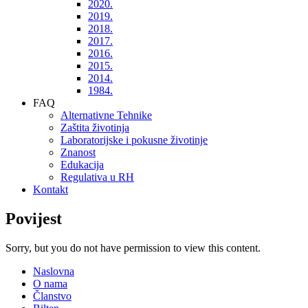
2020.
2019.
2018.
2017.
2016.
2015.
2014.
1984.
FAQ
Alternativne Tehnike
Zaštita životinja
Laboratorijske i pokusne životinje
Znanost
Edukacija
Regulativa u RH
Kontakt
Povijest
Sorry, but you do not have permission to view this content.
Naslovna
O nama
Članstvo