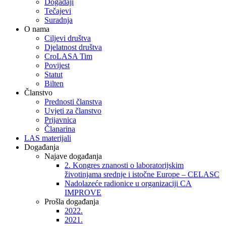
Događaji
Tečajevi
Suradnja
O nama
Ciljevi društva
Djelatnost društva
CroLASA Tim
Povijest
Statut
Bilten
Članstvo
Prednosti članstva
Uvjeti za članstvo
Prijavnica
Članarina
LAS materijali
Događanja
Najave događanja
2. Kongres znanosti o laboratorijskim
životinjama srednje i istočne Europe – CELASC
Nadolazeće radionice u organizaciji CA
IMPROVE
Prošla događanja
2022.
2021.