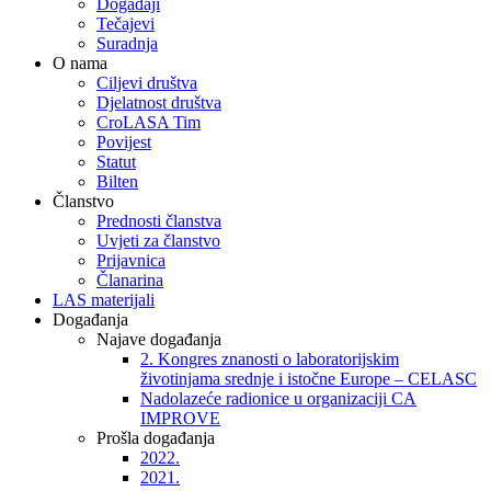
Događaji
Tečajevi
Suradnja
O nama
Ciljevi društva
Djelatnost društva
CroLASA Tim
Povijest
Statut
Bilten
Članstvo
Prednosti članstva
Uvjeti za članstvo
Prijavnica
Članarina
LAS materijali
Događanja
Najave događanja
2. Kongres znanosti o laboratorijskim
životinjama srednje i istočne Europe – CELASC
Nadolazeće radionice u organizaciji CA
IMPROVE
Prošla događanja
2022.
2021.