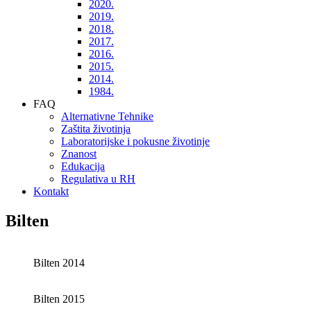
2020.
2019.
2018.
2017.
2016.
2015.
2014.
1984.
FAQ
Alternativne Tehnike
Zaštita životinja
Laboratorijske i pokusne životinje
Znanost
Edukacija
Regulativa u RH
Kontakt
Bilten
Bilten 2014
Bilten 2015