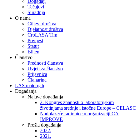
Događaji
Tečajevi
Suradnja
O nama
Ciljevi društva
Djelatnost društva
CroLASA Tim
Povijest
Statut
Bilten
Članstvo
Prednosti članstva
Uvjeti za članstvo
Prijavnica
Članarina
LAS materijali
Događanja
Najave događanja
2. Kongres znanosti o laboratorijskim
životinjama srednje i istočne Europe – CELASC
Nadolazeće radionice u organizaciji CA
IMPROVE
Prošla događanja
2022.
2021.