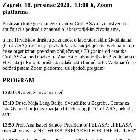
Zagreb, 18. prosinac 2020., 13:00 h, Zoom
platforma
Poštovani kolegice i kolege, članovi CroLASA-e, znanstvenici i
stručnjaci s područja znanosti o laboratorijskim životinjama,
u ime Hrvatskog društva za znanost o laboratorijskim životinjama
(CroLASA), čast mi je pozvati Vas da sudjelujete na webinaru koji
će se organizirati povodom obilježavanja 30 godina od osnutka
CroLASA-e pod nazivom „Znanost o laboratorijskim životinjama u
Hrvatskoj i Europi: prošlost, sadašnjost i budućnost“. Webinar će se
održati putem Zoom platforme, uz sljedeći program:
PROGRAM
13:00
Otvorenje i uvodna riječ
13:10
Dr.sc. Maja Lang Balija, Sveučilište u Zagrebu, Centar za
istraživanje i prijenos znanja u biotehnologiji: “CroLASA, nekad i
sad”
13:50
Prof. Ana Isabel Santos, President of FELASA: „FELASA
over 40 years – a NETWORK PREPARED FOR THE FUTURE“