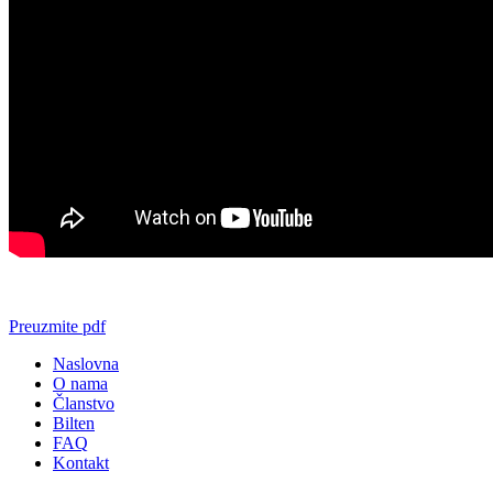
Preuzmite pdf
Naslovna
O nama
Članstvo
Bilten
FAQ
Kontakt