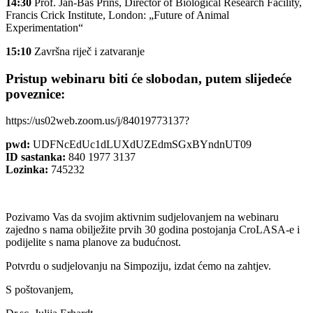
14:30
Prof. Jan-Bas Prins, Director of Biological Research Facility,
Francis Crick Institute, London: „Future of Animal
Experimentation“
15:10
Završna riječ i zatvaranje
Pristup webinaru biti će slobodan, putem slijedeće
poveznice:
https://us02web.zoom.us/j/84019773137?
pwd:
UDFNcEdUc1dLUXdUZEdmSGxBYndnUT09
ID sastanka:
840 1977 3137
Lozinka:
745232
Pozivamo Vas da svojim aktivnim sudjelovanjem na webinaru
zajedno s nama obilježite prvih 30 godina postojanja CroLASA-e i
podijelite s nama planove za budućnost.
Potvrdu o sudjelovanju na Simpoziju, izdat ćemo na zahtjev.
S poštovanjem,