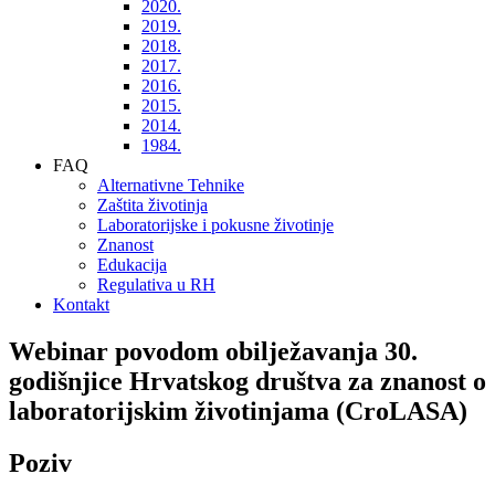
2020.
2019.
2018.
2017.
2016.
2015.
2014.
1984.
FAQ
Alternativne Tehnike
Zaštita životinja
Laboratorijske i pokusne životinje
Znanost
Edukacija
Regulativa u RH
Kontakt
Webinar povodom obilježavanja 30.
godišnjice Hrvatskog društva za znanost o
laboratorijskim životinjama (CroLASA)
Poziv