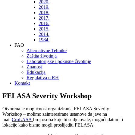
2020.
2019.
2018.
2017.
2016.
2015.
2014.
1984.
FAQ
Alternativne Tehnike
Zaštita životinja
Laboratorijske i pokusne životinje
Znanost
Edukacija
Regulativa u RH
Kontakt
FELASA Severity Workshop
Otvorena je mogućnost organiziranja FELASA Severity
Workshop – molimo zainteresirane ustanove da jave na
mail
CroLASA
broj osoba koje bi sudjelovale, mogući datumi i
lokacije kako bismo mogli proslijediti FELASA.