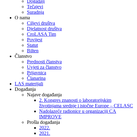
Događaji
Tečajevi
Suradnja
O nama
Ciljevi društva
Djelatnost društva
CroLASA Tim
Povijest
Statut
Bilten
Članstvo
Prednosti članstva
Uvjeti za članstvo
Prijavnica
Članarina
LAS materijali
Događanja
Najave događanja
2. Kongres znanosti o laboratorijskim
životinjama srednje i istočne Europe – CELASC
Nadolazeće radionice u organizaciji CA
IMPROVE
Prošla događanja
2022.
2021.