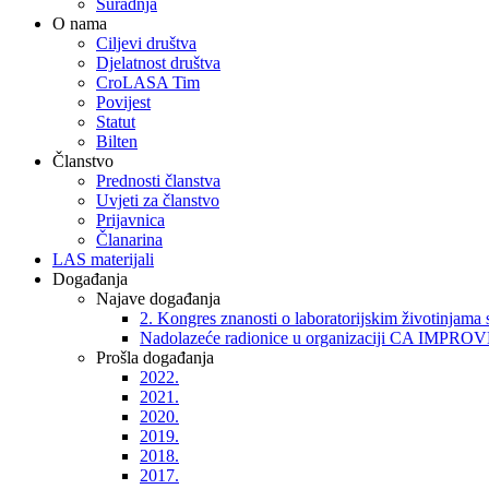
Suradnja
O nama
Ciljevi društva
Djelatnost društva
CroLASA Tim
Povijest
Statut
Bilten
Članstvo
Prednosti članstva
Uvjeti za članstvo
Prijavnica
Članarina
LAS materijali
Događanja
Najave događanja
2. Kongres znanosti o laboratorijskim životinjam
Nadolazeće radionice u organizaciji CA IMPRO
Prošla događanja
2022.
2021.
2020.
2019.
2018.
2017.