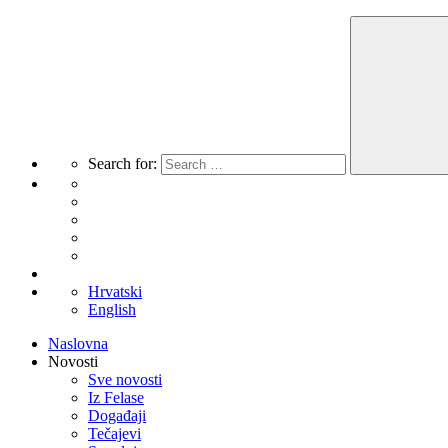
Search for:
Hrvatski
English
Naslovna
Novosti
Sve novosti
Iz Felase
Događaji
Tečajevi