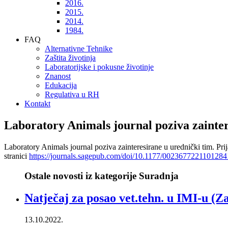
2016.
2015.
2014.
1984.
FAQ
Alternativne Tehnike
Zaštita životinja
Laboratorijske i pokusne životinje
Znanost
Edukacija
Regulativa u RH
Kontakt
Laboratory Animals journal poziva zainter
Laboratory Animals journal poziva zainteresirane u urednički tim. Prij
stranici
https://journals.sagepub.com/doi/10.1177/0023677221101284
Ostale novosti iz kategorije Suradnja
Natječaj za posao vet.tehn. u IMI-u (Z
13.10.2022.