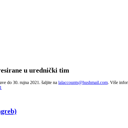
esirane u urednički tim
ave do 30. rujna 2021. šaljite na
lalaccounts@hushmail.com
. Više info
1
agreb)