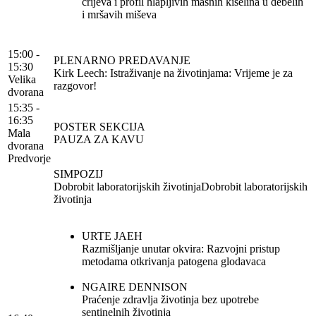
crijeva i profil hlapljivih masnih kiselina u debelih
i mršavih miševa
15:00 -
PLENARNO PREDAVANJE
15:30
Kirk Leech: Istraživanje na životinjama: Vrijeme je za
Velika
razgovor!
dvorana
15:35 -
16:35
POSTER SEKCIJA
Mala
PAUZA ZA KAVU
dvorana
Predvorje
SIMPOZIJ
Dobrobit laboratorijskih životinjaDobrobit laboratorijskih
životinja
URTE JAEH
Razmišljanje unutar okvira: Razvojni pristup
metodama otkrivanja patogena glodavaca
NGAIRE DENNISON
Praćenje zdravlja životinja bez upotrebe
sentinelnih životinja