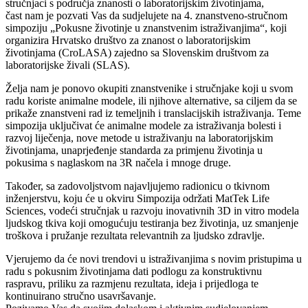
stručnjaci s područja znanosti o laboratorijskim životinjama,
čast nam je pozvati Vas da sudjelujete na 4. znanstveno-stručnom
simpoziju „Pokusne životinje u znanstvenim istraživanjima“, koji
organizira Hrvatsko društvo za znanost o laboratorijskim
životinjama (CroLASA) zajedno sa Slovenskim društvom za
laboratorijske živali (SLAS).
Želja nam je ponovo okupiti znanstvenike i stručnjake koji u svom
radu koriste animalne modele, ili njihove alternative, sa ciljem da se
prikaže znanstveni rad iz temeljnih i translacijskih istraživanja. Teme
simpozija uključivat će animalne modele za istraživanja bolesti i
razvoj liječenja, nove metode u istraživanju na laboratorijskim
životinjama, unaprjeđenje standarda za primjenu životinja u
pokusima s naglaskom na 3R načela i mnoge druge.
Također, sa zadovoljstvom najavljujemo radionicu o tkivnom
inženjerstvu, koju će u okviru Simpozija održati MatTek Life
Sciences, vodeći stručnjak u razvoju inovativnih 3D in vitro modela
ljudskog tkiva koji omogućuju testiranja bez životinja, uz smanjenje
troškova i pružanje rezultata relevantnih za ljudsko zdravlje.
Vjerujemo da će novi trendovi u istraživanjima s novim pristupima u
radu s pokusnim životinjama dati podlogu za konstruktivnu
raspravu, priliku za razmjenu rezultata, ideja i prijedloga te
kontinuirano stručno usavršavanje.