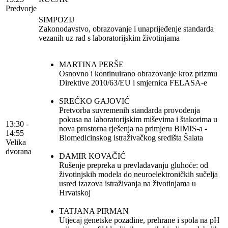
Predvorje
SIMPOZIJ
Zakonodavstvo, obrazovanje i unaprijeđenje standarda
vezanih uz rad s laboratorijskim životinjama
MARTINA PERŠE
Osnovno i kontinuirano obrazovanje kroz prizmu
Direktive 2010/63/EU i smjernica FELASA-e
SREĆKO GAJOVIĆ
Pretvorba suvremenih standarda provođenja
pokusa na laboratorijskim miševima i štakorima u
13:30 -
nova prostorna rješenja na primjeru BIMIS-a -
14:55
Biomedicinskog istraživačkog središta Šalata
Velika
dvorana
DAMIR KOVAČIĆ
Rušenje prepreka u prevladavanju gluhoće: od
životinjskih modela do neuroelektroničkih sučelja
usred izazova istraživanja na životinjama u
Hrvatskoj
TATJANA PIRMAN
Utjecaj genetske pozadine, prehrane i spola na pH