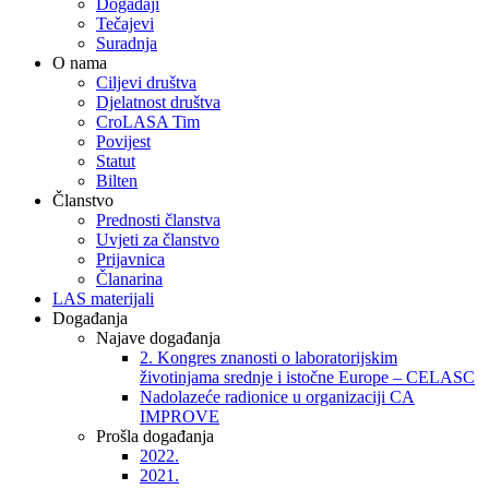
Događaji
Tečajevi
Suradnja
O nama
Ciljevi društva
Djelatnost društva
CroLASA Tim
Povijest
Statut
Bilten
Članstvo
Prednosti članstva
Uvjeti za članstvo
Prijavnica
Članarina
LAS materijali
Događanja
Najave događanja
2. Kongres znanosti o laboratorijskim
životinjama srednje i istočne Europe – CELASC
Nadolazeće radionice u organizaciji CA
IMPROVE
Prošla događanja
2022.
2021.