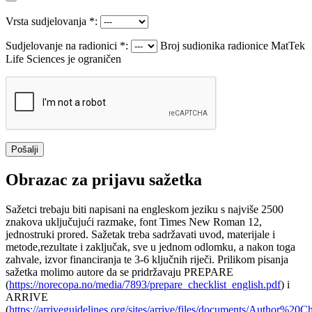
Vrsta sudjelovanja *:
Sudjelovanje na radionici *:
Broj sudionika radionice MatTek
Life Sciences je ograničen
Obrazac za prijavu sažetka
Sažetci trebaju biti napisani na engleskom jeziku s najviše 2500
znakova uključujući razmake, font Times New Roman 12,
jednostruki prored. Sažetak treba sadržavati uvod, materijale i
metode,rezultate i zaključak, sve u jednom odlomku, a nakon toga
zahvale, izvor financiranja te 3-6 ključnih riječi. Prilikom pisanja
sažetka molimo autore da se pridržavaju PREPARE
(
https://norecopa.no/media/7893/prepare_checklist_english.pdf
) i
ARRIVE
(
https://arriveguidelines.org/sites/arrive/files/documents/Author%20C