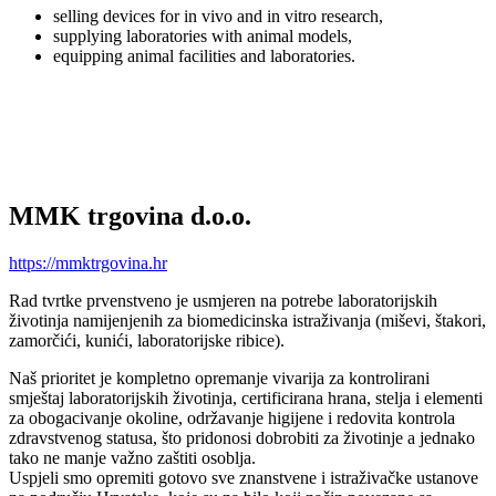
selling devices for in vivo and in vitro research,
supplying laboratories with animal models,
equipping animal facilities and laboratories.
MMK trgovina d.o.o.
https://mmktrgovina.hr
Rad tvrtke prvenstveno je usmjeren na potrebe laboratorijskih
životinja namijenjenih za biomedicinska istraživanja (miševi, štakori,
zamorčići, kunići, laboratorijske ribice).
Naš prioritet je kompletno opremanje vivarija za kontrolirani
smještaj laboratorijskih životinja, certificirana hrana, stelja i elementi
za obogacivanje okoline, održavanje higijene i redovita kontrola
zdravstvenog statusa, što pridonosi dobrobiti za životinje a jednako
tako ne manje važno zaštiti osoblja.
Uspjeli smo opremiti gotovo sve znanstvene i istraživačke ustanove