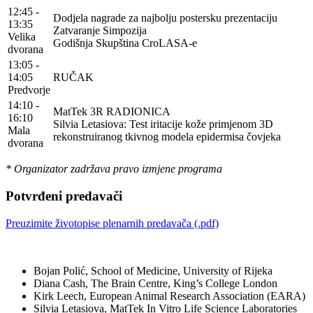
12:45 -
Dodjela nagrade za najbolju postersku prezentaciju
13:35
Zatvaranje Simpozija
Velika
Godišnja Skupština CroLASA-e
dvorana
13:05 -
14:05
RUČAK
Predvorje
14:10 -
MatTek 3R RADIONICA
16:10
Silvia Letasiova: Test iritacije kože primjenom 3D
Mala
rekonstruiranog tkivnog modela epidermisa čovjeka
dvorana
* Organizator zadržava pravo izmjene programa
Potvrđeni predavači
Preuzimite životopise plenarnih predavača (.pdf)
Bojan Polić, School of Medicine, University of Rijeka
Diana Cash, The Brain Centre, King’s College London
Kirk Leech, European Animal Research Association (EARA)
Silvia Letasiova, MatTek In Vitro Life Science Laboratories