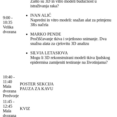
Zašto su 3D in vitro modeli budućnost u
istraživanja raka?
IVAN ALIĆ
9:00 -
Napredni in vitro modeli: snažan alat za primjenu
10:35
3Rs načela
Velika
dvorana
MARKO PENDE
Pročišćavanje tkiva i svjetlosno snimanje. Dva
snažna alata za cjelovitu 3D analizu
SILVIA LETASIOVA
Mogu li 3D rekonstruirani modeli tkiva ljudskog
epidermisa zamijeniti testiranje na životinjama?
10:40 -
11:40
POSTER SEKCIJA
Mala
PAUZA ZA KAVU
dvorana
Predvorje
11:45 -
12:45
KVIZ
Mala
dvorana