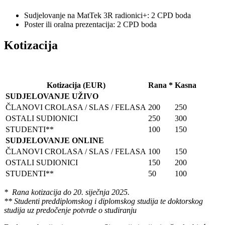
Sudjelovanje na MatTek 3R radionici+: 2 CPD boda
Poster ili oralna prezentacija: 2 CPD boda
Kotizacija
Kotizacija (EUR)
Rana *
Kasna
SUDJELOVANJE UŽIVO
ČLANOVI CROLASA / SLAS / FELASA
200
250
OSTALI SUDIONICI
250
300
STUDENTI**
100
150
SUDJELOVANJE ONLINE
ČLANOVI CROLASA / SLAS / FELASA
100
150
OSTALI SUDIONICI
150
200
STUDENTI**
50
100
* Rana kotizacija do 20. siječnja 2025.
** Studenti preddiplomskog i diplomskog studija te doktorskog
studija uz predočenje potvrde o studiranju