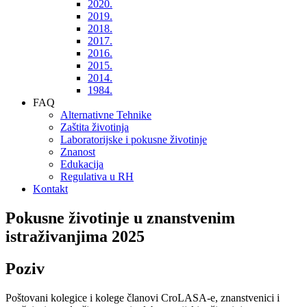
2020.
2019.
2018.
2017.
2016.
2015.
2014.
1984.
FAQ
Alternativne Tehnike
Zaštita životinja
Laboratorijske i pokusne životinje
Znanost
Edukacija
Regulativa u RH
Kontakt
Pokusne životinje u znanstvenim
istraživanjima 2025
Poziv
Poštovani kolegice i kolege članovi CroLASA-e, znanstvenici i