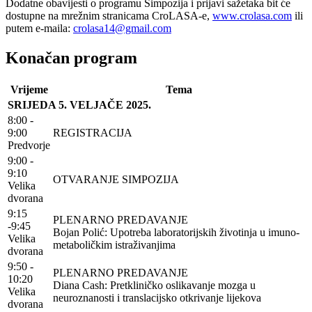
Dodatne obavijesti o programu Simpozija i prijavi sažetaka bit će
dostupne na mrežnim stranicama CroLASA-e,
www.crolasa.com
ili
putem e-maila:
crolasa14@gmail.com
Konačan program
Vrijeme
Tema
SRIJEDA 5. VELJAČE 2025.
8:00 -
9:00
REGISTRACIJA
Predvorje
9:00 -
9:10
OTVARANJE SIMPOZIJA
Velika
dvorana
9:15
PLENARNO PREDAVANJE
-9:45
Bojan Polić: Upotreba laboratorijskih životinja u imuno-
Velika
metaboličkim istraživanjima
dvorana
9:50 -
PLENARNO PREDAVANJE
10:20
Diana Cash: Pretkliničko oslikavanje mozga u
Velika
neuroznanosti i translacijsko otkrivanje lijekova
dvorana