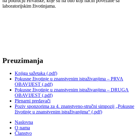
na području Hrvatske, koje su na bilo koji način povezane sa
laboratorijskim životinjama.
Preuzimanja
Knjiga sažetaka (.pdf)
Pokusne životinje u znanstvenim istraživanjima – PRVA
OBAVIJEST (.pdf)
Pokusne životinje u znanstvenim istraživanjima – DRUGA
OBAVIJEST (.pdf)
Plenarni predavači
Poziv sponzorima za 4. znanstveno-stručni simpozij „Pokusne
životinje u znanstvenim istraživanjima“ (.pdf)
Naslovna
O nama
Članstvo