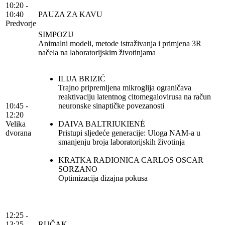
10:20 -
10:40
PAUZA ZA KAVU
Predvorje
SIMPOZIJ
Animalni modeli, metode istraživanja i primjena 3R
načela na laboratorijskim životinjama
ILIJA BRIZIĆ
Trajno pripremljena mikroglija ograničava
reaktivaciju latentnog citomegalovirusa na račun
10:45 -
neuronske sinaptičke povezanosti
12:20
Velika
DAIVA BALTRIUKIENĖ
dvorana
Pristupi sljedeće generacije: Uloga NAM-a u
smanjenju broja laboratorijskih životinja
KRATKA RADIONICA CARLOS OSCAR
SORZANO
Optimizacija dizajna pokusa
12:25 -
13:25
RUČAK