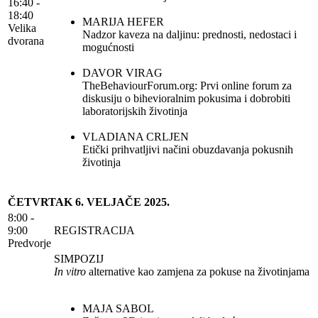
16:40 -
18:40
MARIJA HEFER
Velika
Nadzor kaveza na daljinu: prednosti, nedostaci i
dvorana
mogućnosti
DAVOR VIRAG
TheBehaviourForum.org: Prvi online forum za
diskusiju o bihevioralnim pokusima i dobrobiti
laboratorijskih životinja
VLADIANA CRLJEN
Etički prihvatljivi načini obuzdavanja pokusnih
životinja
ČETVRTAK 6. VELJAČE 2025.
8:00 -
9:00
REGISTRACIJA
Predvorje
SIMPOZIJ
In vitro
alternative kao zamjena za pokuse na životinjama
MAJA SABOL