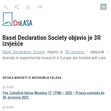
EN
Basel Declaration Society objavio je 3R
izvješće
Basel Declaration Society
objavio je
3R izvješće
– zaključak –
Animals in experimental research in Europe are treated with care
OSTALE NOVOSTI IZ KATEGORIJE FELASA
22.12.2021.
The Zebrafish Italian Meeting (3° ZFIM) – 2022 – Prijava sažetaka do
30. prosinca 2021.
22.12.2021.