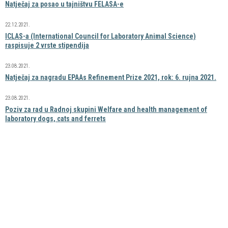
Natječaj za posao u tajništvu FELASA-e
22.12.2021.
ICLAS-a (International Council for Laboratory Animal Science)
raspisuje 2 vrste stipendija
23.08.2021.
Natječaj za nagradu EPAAs Refinement Prize 2021, rok: 6. rujna 2021.
23.08.2021.
Poziv za rad u Radnoj skupini Welfare and health management of
laboratory dogs, cats and ferrets