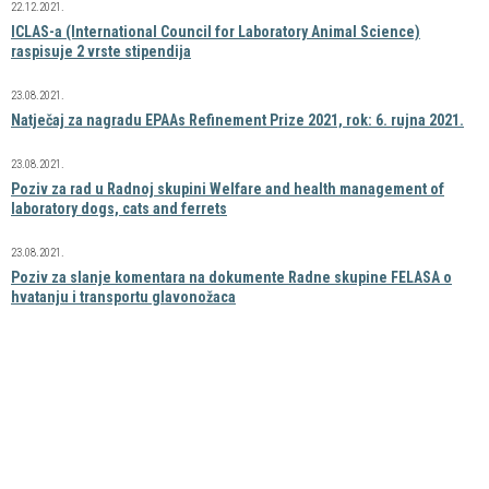
22.12.2021.
ICLAS-a (International Council for Laboratory Animal Science)
raspisuje 2 vrste stipendija
23.08.2021.
Natječaj za nagradu EPAAs Refinement Prize 2021, rok: 6. rujna 2021.
23.08.2021.
Poziv za rad u Radnoj skupini Welfare and health management of
laboratory dogs, cats and ferrets
23.08.2021.
Poziv za slanje komentara na dokumente Radne skupine FELASA o
hvatanju i transportu glavonožaca