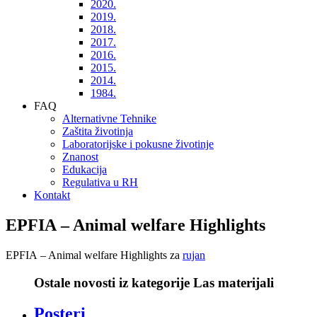
2020.
2019.
2018.
2017.
2016.
2015.
2014.
1984.
FAQ
Alternativne Tehnike
Zaštita životinja
Laboratorijske i pokusne životinje
Znanost
Edukacija
Regulativa u RH
Kontakt
EPFIA – Animal welfare Highlights
EPFIA – Animal welfare Highlights za
rujan
Ostale novosti iz kategorije Las materijali
Posteri