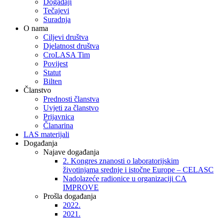
Događaji
Tečajevi
Suradnja
O nama
Ciljevi društva
Djelatnost društva
CroLASA Tim
Povijest
Statut
Bilten
Članstvo
Prednosti članstva
Uvjeti za članstvo
Prijavnica
Članarina
LAS materijali
Događanja
Najave događanja
2. Kongres znanosti o laboratorijskim
životinjama srednje i istočne Europe – CELASC
Nadolazeće radionice u organizaciji CA
IMPROVE
Prošla događanja
2022.
2021.