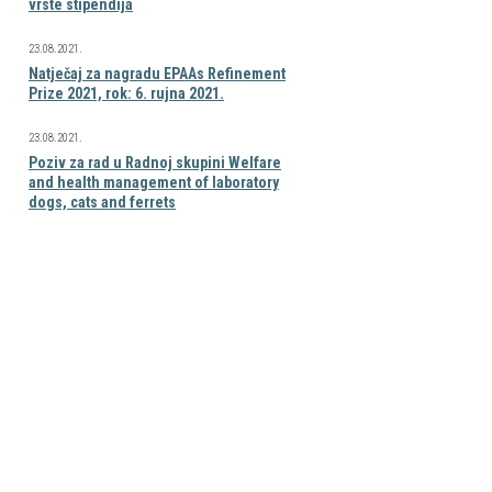
vrste stipendija
23.08.2021.
Natječaj za nagradu EPAAs Refinement
Prize 2021, rok: 6. rujna 2021.
23.08.2021.
Poziv za rad u Radnoj skupini Welfare
and health management of laboratory
dogs, cats and ferrets