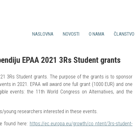
NASLOVNA
NOVOSTI
O NAMA
ČLANSTVO
Sve novosti
Ciljevi društva
Prednosti članstva
Iz Felase
Djelatnost društva
Uvjeti za članstvo
Događaji
CroLASA Tim
Prijavnica
ipendiju EPAA 2021 3Rs Student grants
Tečajevi
Povijest
Članarina
Suradnja
Statut
Bilten
021 3Rs Student grants. The purpose of the grants is to sponsor
events in 2021. EPAA will award one full grant (1000 EUR) and one
gible events: the 11th World Congress on Alternatives, and the
nts/young researchers interested in these events.
be found here:
https://ec.europa.eu/growth/co ntent/3rs-student-