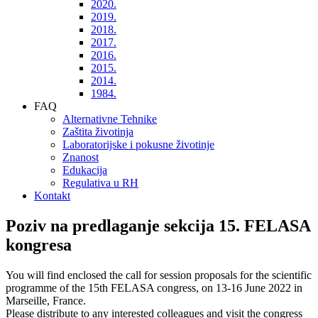
2020.
2019.
2018.
2017.
2016.
2015.
2014.
1984.
FAQ
Alternativne Tehnike
Zaštita životinja
Laboratorijske i pokusne životinje
Znanost
Edukacija
Regulativa u RH
Kontakt
Poziv na predlaganje sekcija 15. FELASA
kongresa
You will find enclosed the call for session proposals for the scientific
programme of the 15th FELASA congress, on 13-16 June 2022 in
Marseille, France.
Please distribute to any interested colleagues and visit the congress