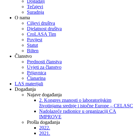
Događaji
Tečajevi
Suradnja
O nama
Ciljevi društva
Djelatnost društva
CroLASA Tim
Povijest
Statut
Bilten
Članstvo
Prednosti članstva
Uvjeti za članstvo
Prijavnica
Članarina
LAS materijali
Događanja
Najave događanja
2. Kongres znanosti o laboratorijskim
životinjama srednje i istočne Europe – CELASC
Nadolazeće radionice u organizaciji CA
IMPROVE
Prošla događanja
2022.
2021.